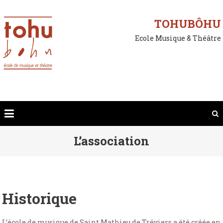
Skip
to
TOHUBÔHU
content
Ecole Musique & Théâtre
L’association
Historique
L’école de musique de Saint Mathieu de Tréviers a été créée en