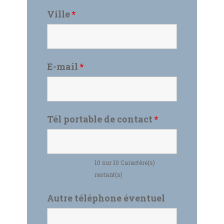
Ville
*
E-mail
*
Tél portable de contact
*
10 sur 10 Caractère(s)
restant(s)
Autre téléphone éventuel