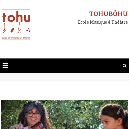
Skip
to
TOHUBÔHU
content
Ecole Musique & Théâtre