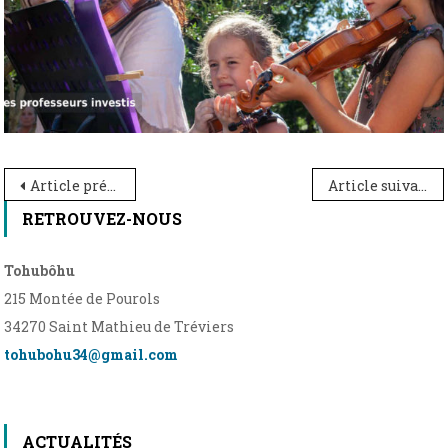
Navigation
Article précédent
Article suivant
de
RETROUVEZ-NOUS
l’article
Tohubôhu
215 Montée de Pourols
34270 Saint Mathieu de Tréviers
tohubohu34@gmail.com
ACTUALITÉS