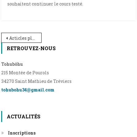
souhaitent continuer le cours testé.
Navigation
Articles plus anciens
des
RETROUVEZ-NOUS
articles
Tohubôhu
215 Montée de Pourols
34270 Saint Mathieu de Tréviers
tohubohu34@gmail.com
ACTUALITÉS
Inscriptions