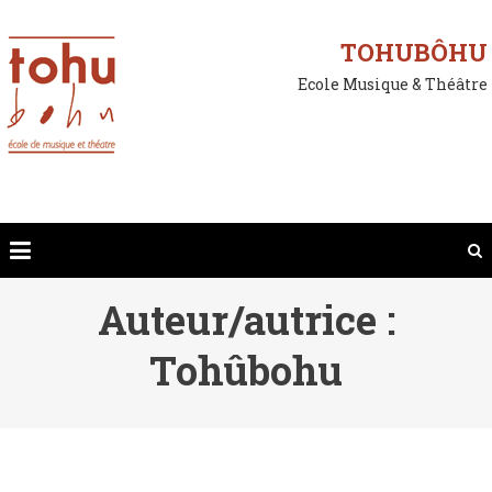
Skip
to
TOHUBÔHU
content
Ecole Musique & Théâtre
Auteur/autrice :
Tohûbohu