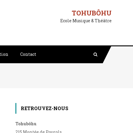
TOHUBÔHU
Ecole Musique & Théâtre
tion
Contact
RETROUVEZ-NOUS
Tohubôhu
215 Montée de Pourols