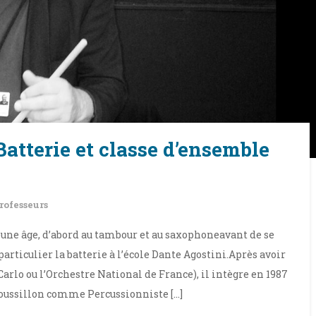
tterie et classe d’ensemble
rofesseurs
ne âge, d’abord au tambour et au saxophoneavant de se
 particulier la batterie à l’école Dante Agostini.Après avoir
Carlo ou l’Orchestre National de France), il intègre en 1987
oussillon comme Percussionniste […]