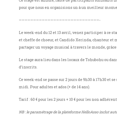
Ce stage est annulé, faute de participants suffisants m
pour que nous en organisions un à un meilleur mome
————————————————————————————-
Le week-end du 12 et 13 avril, venez participer à ce
et cheffe de choeur, et Candido Xerinda, chanteur e
partager un voyage musical à travers le monde, grâce
Le stage aura lieu dans les locaux de Tohubohu ou dan
d’inscrits.
Ce week-end se passe sur 2 jours de 9h30 à 17h30 et se
midi. Pour adultes et ados (+ de 14 ans).
Tarif : 60 € pour les 2 jours + 10 € pour les non adhér
NB : le paramétrage de la plateforme HelloAsso inclut au