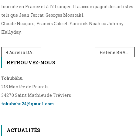
tournée en France et à l’étranger. Il a accompagné des artistes
tels que Jean Ferrat, Georges Moustaki,
Claude Nougaro, Francis Cabrel, Yannick Noah ou Johnny
Hallyday.
Navigation
Aurélia DAVID – Théâtre
Hélène BRAND PASCAL – Piano et Accordéon
de
RETROUVEZ-NOUS
l’article
Tohubôhu
215 Montée de Pourols
34270 Saint Mathieu de Tréviers
tohubohu34@gmail.com
ACTUALITÉS