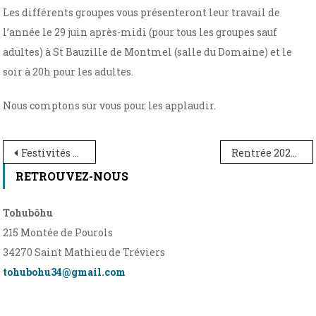
Les différents groupes vous présenteront leur travail de
l’année le 29 juin après-midi (pour tous les groupes sauf
adultes) à St Bauzille de Montmel (salle du Domaine) et le
soir à 20h pour les adultes.
Nous comptons sur vous pour les applaudir.
Navigation
Festivités musicales le 15 juin
Rentrée 2024-2025
de
RETROUVEZ-NOUS
l’article
Tohubôhu
215 Montée de Pourols
34270 Saint Mathieu de Tréviers
tohubohu34@gmail.com