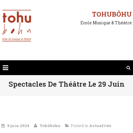
Skip
to
TOHUBÔHU
content
Ecole Musique & Théâtre
Spectacles De Théâtre Le 29 Juin
9 juin 2024
Tohûbohu
Posted in
Actualités