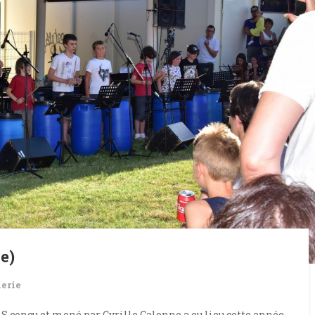
e)
lerie
 conçu et mené par Cyrille Calonne a eu lieu cette année