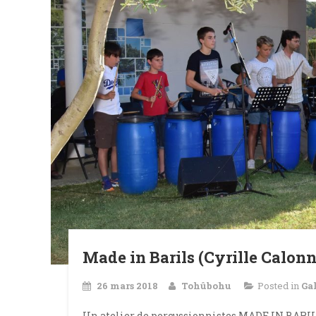
Made in Barils (Cyrille Calonn
26 mars 2018
Tohûbohu
Posted in
Ga
Un atelier de percussionnistes MADE IN BARILS