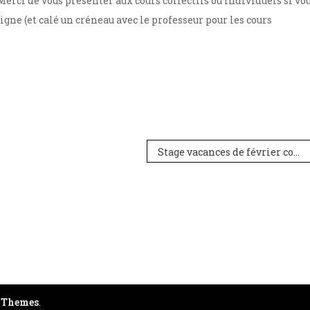
erci de vous présenter aux cours collectifs ou individuels si vo
igne (et calé un créneau avec le professeur pour les cours
Stage vacances de février complet
 Themes
.