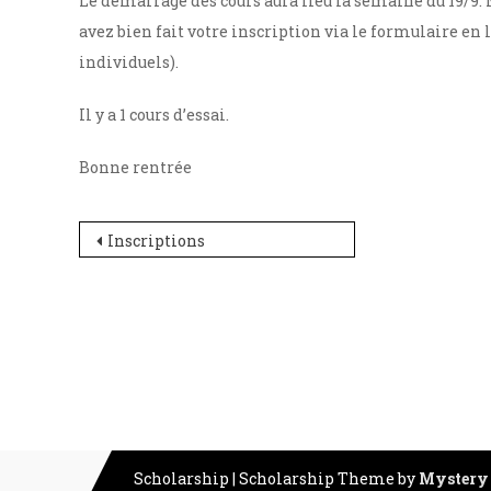
Le démarrage des cours aura lieu la semaine du 19/9. M
avez bien fait votre inscription via le formulaire en l
individuels).
Il y a 1 cours d’essai.
Bonne rentrée
Navigation
Inscriptions
de
l’article
Scholarship
|
Scholarship Theme by
Mystery