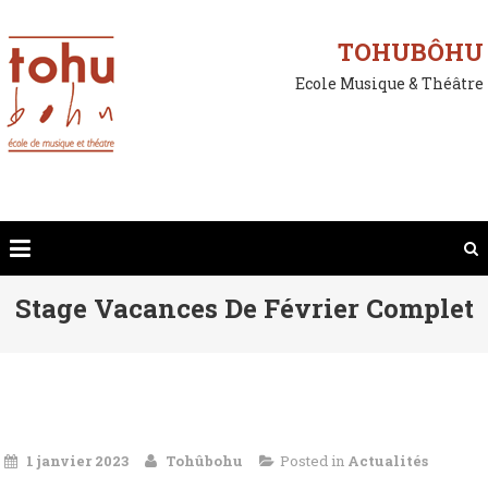
Skip
to
TOHUBÔHU
content
Ecole Musique & Théâtre
Stage Vacances De Février Complet
1 janvier 2023
Tohûbohu
Posted in
Actualités