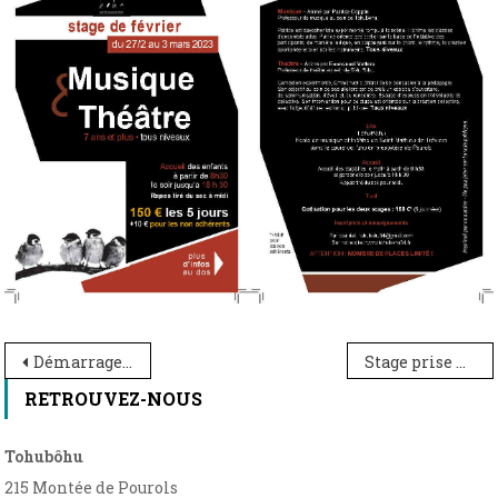
Navigation
Démarrage des cours : 19/9
Stage prise de parole en public du 3 au 5 mai
de
RETROUVEZ-NOUS
l’article
Tohubôhu
215 Montée de Pourols