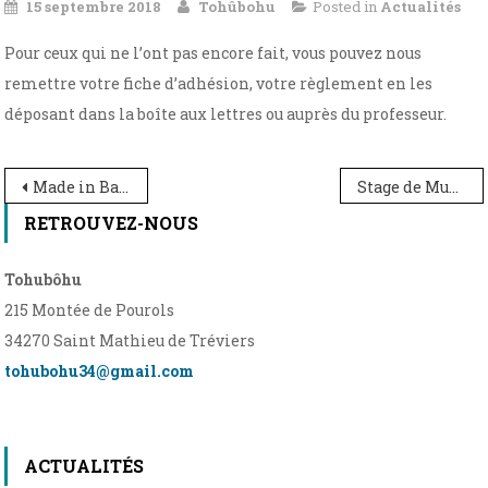
15 septembre 2018
Tohûbohu
Posted in
Actualités
Pour ceux qui ne l’ont pas encore fait, vous pouvez nous
remettre votre fiche d’adhésion, votre règlement en les
déposant dans la boîte aux lettres ou auprès du professeur.
Navigation
Made in Barils (Cyrille Calonne)
Stage de Musiques du monde le 26 mai 2019
de
RETROUVEZ-NOUS
l’article
Tohubôhu
215 Montée de Pourols
34270 Saint Mathieu de Tréviers
tohubohu34@gmail.com
ACTUALITÉS