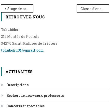
Navigation
Stage de coaching vocal 4 et 5 mai COMPLET
Classe d’ensemble : concert à Mauguio le 4 mai
de
RETROUVEZ-NOUS
l’article
Tohubôhu
215 Montée de Pourols
34270 Saint Mathieu de Tréviers
tohubohu34@gmail.com
ACTUALITÉS
Inscriptions
Recherche nouveaux professeurs
Concerts et spectacles