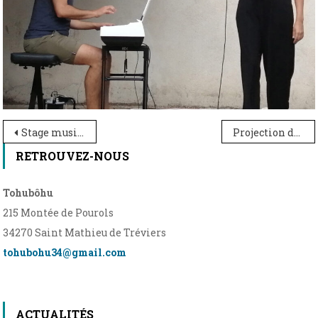
Navigation
Stage musique et théâtre du 19 au 23 février
Projection du film de l’atelier Cinéma
de
RETROUVEZ-NOUS
l’article
Tohubôhu
215 Montée de Pourols
34270 Saint Mathieu de Tréviers
tohubohu34@gmail.com
ACTUALITÉS