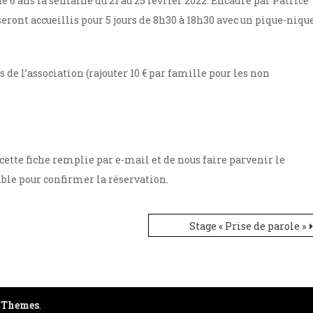
e 6 ans la semaine du 21 au 25 février 2022. Encadré par Patrice
ront accueillis pour 5 jours de 8h30 à 18h30 avec un pique-niqu
 de l’association (rajouter 10 € par famille pour les non
cette fiche remplie par e-mail et de nous faire parvenir le
ible pour confirmer la réservation.
Stage « Prise de parole »
 Themes
.