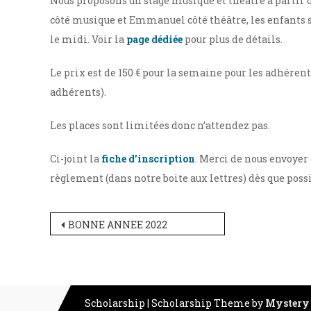
Nous proposons un stage musique et théâtre à partir d
côté musique et Emmanuel côté théâtre, les enfants se
le midi. Voir la
page dédiée
pour plus de détails.
Le prix est de 150 € pour la semaine pour les adhérents
adhérents).
Les places sont limitées donc n’attendez pas.
Ci-joint la
fiche d’inscription
. Merci de nous envoyer 
règlement (dans notre boite aux lettres) dès que poss
Navigation
BONNE ANNEE 2022
de
l’article
Scholarship
|
Scholarship Theme by
Mystery