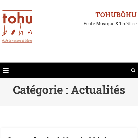
Skip
to
TOHUBÔHU
content
Ecole Musique & Théâtre
Catégorie :
Actualités