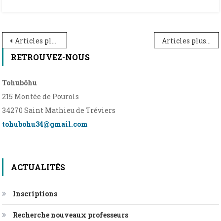
Navigation
Articles plus anciens
Articles plus récents
des
RETROUVEZ-NOUS
articles
Tohubôhu
215 Montée de Pourols
34270 Saint Mathieu de Tréviers
tohubohu34@gmail.com
ACTUALITÉS
Inscriptions
Recherche nouveaux professeurs